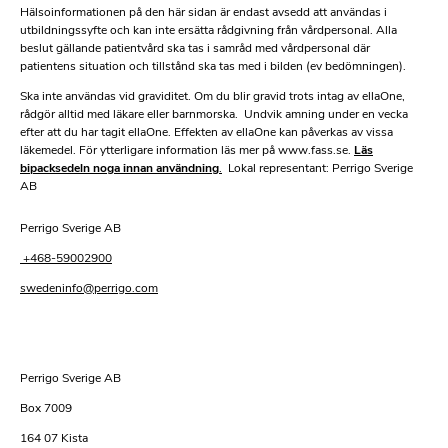
Hälsoinformationen på den här sidan är endast avsedd att användas i
utbildningssyfte och kan inte ersätta rådgivning från vårdpersonal. Alla
beslut gällande patientvård ska tas i samråd med vårdpersonal där
patientens situation och tillstånd ska tas med i bilden (ev bedömningen).
Ska inte användas vid graviditet. Om du blir gravid trots intag av ellaOne,
rådgör alltid med läkare eller barnmorska. Undvik amning under en vecka
efter att du har tagit ellaOne. Effekten av ellaOne kan påverkas av vissa
läkemedel. För ytterligare information läs mer på www.fass.se.
Läs
bipacksedeln
noga innan användning
.
Lokal representant: Perrigo Sverige
AB
Perrigo Sverige AB
+468-59002900
swedeninfo@perrigo.com
Perrigo Sverige AB
Box 7009
164 07 Kista